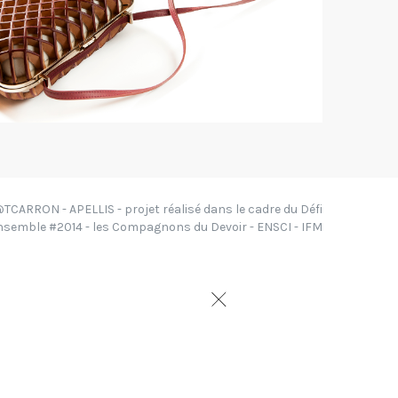
@TCARRON - APELLIS - projet réalisé dans le cadre du Défi
nsemble #2014 - les Compagnons du Devoir - ENSCI - IFM
u Fabriqué en France au
ts, tous animés par la
 de leurs