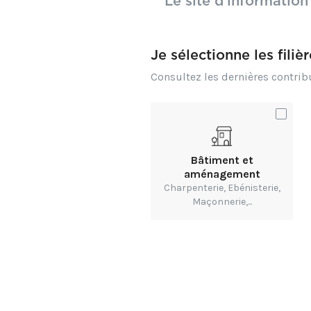
Le site d’information
connaissances.
https://www.lemonded
Je sélectionne les filiè
prennent-leurs-quarti
Consultez les dernières contri
Bâtiment et
aménagement
Charpenterie, Ebénisterie,
Maçonnerie,...