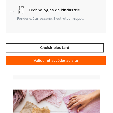
Technologies de l’industrie
Fonderie, Carrosserie, Electrotechnique,...
Entrepreneuriat,
Création,
Transmission
Choisir plus tard
Que sont-ils devenus ?
Épisode 1 : Les Compagnons Plombiers
Valider et accéder au site
Renaud Michel • 03 mars 2026
2