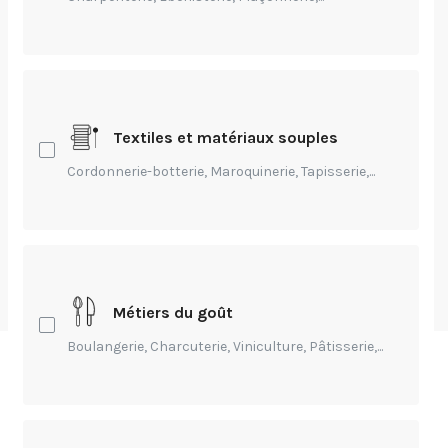
Création,
Entrepreneuriat,
Environnement,
Innovation,
Technique,
Transmission
Podcasts en
"Bâtiment et
aménagement"
Textiles et matériaux souples
Cordonnerie-botterie, Maroquinerie, Tapisserie,...
Des émissions, des conférences à écouter.
par
Charlotte Mazalérat
10 août 2026
Métiers du goût
PUBLIC
Boulangerie, Charcuterie, Viniculture, Pâtisserie,...
Publications (16)
Causeries (0)
Evénémen