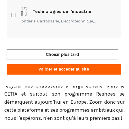
ambition : développer des industries de la mode
Technologies de l’industrie
plus responsables et respectueuses de
l'environnement.
Fonderie, Carrosserie, Electrotechnique,...
Cette plateforme permet notamment la
revalorisation des semelles de chaussures. Il
existait déjà des initiatives dans le domaine, on
Choisir plus tard
pense notamment à Tecnica et son programme de
recyclage des chaussures de ski, ou même à
Valider et accéder au site
Terracycle aux Etats-Unis qui proposent déjà de
recycler des chaussures à large échelle. Mais le
CETIA et surtout son programme Reshoes se
démarquent aujourd’hui en Europe. Zoom donc sur
cette plateforme et ses programmes ambitieux qui,
nous l’espérons, n'en sont qu’à leurs premiers pas !