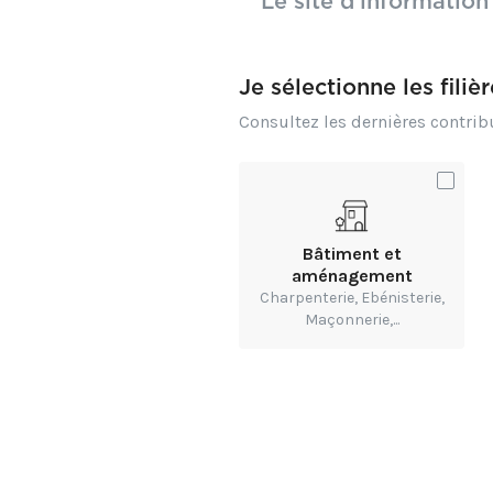
Le site d’information
Je sélectionne les filiè
Consultez les dernières contri
En complément je vous
de l'étiquetage portée
et de la répression de
Bâtiment et
aménagement
Charpenterie, Ebénisterie,
Maçonnerie,...