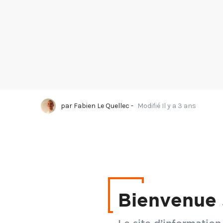
par
Fabien Le Quellec
-
Modifié Il y a 3 ans
Suite à mon passage a
être l'avez vous déjà l
Bienvenue 
dans les univers texti