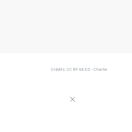
Crédits: CC BY-SA 2.0 - Charlie
 mes découvertes, peut
uettes pour se repérer