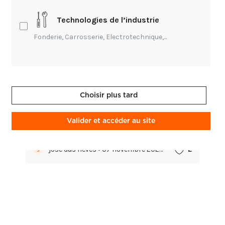
Technologies de l’industrie
Fonderie, Carrosserie, Electrotechnique,...
Entrepreneuriat,
Technique
Choisir plus tard
Meuble d'appoint art déco
Valider et accéder au site
Ce petit meuble d'appoint est conçu avec nos
techniques modernes.
josé das neves • 07 novembre 2020
2
J