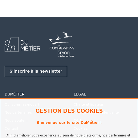
S’inscrire à la newsletter
DUMÉTIER
LÉGAL
Qui sommes-nous ?
Charte utilisateur
GESTION DES COOKIES
Nos partenaires
Politique de confidentialité
Nous soutenir
CGU
Bienvenue sur le site DuMétier !
Contact
Cookies
Afin d’améliorer votre expérience au sein de notre plateforme, nos partenaires et
Mentions légales