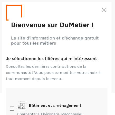
Bienvenue sur DuMétier !
Entrepreneuriat,
Environnement,
Le site d’information et d’échange gratuit
Transmission
pour tous les métiers
Veille légale et
Je sélectionne les filières qui m’intéressent
réglementaire 2023
Consultez les dernières contributions de la
communauté ! Vous pourrez modifier votre choix à
..... poser des questions enrichir les
tout moment depuis le menu.
thématiques retour d'expérience
PRIVÉ
Bâtiment et aménagement
Charpenterie, Ebénisterie, Maçonnerie,...