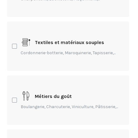
Bonjour à vous tous, vous trouverez
ci-joint la veille légale et
réglementaire au 20 février 2023.
Textiles et matériaux souples
Albane Devillard-Prével
- Il y a 3 ans
Cordonnerie-botterie, Maroquinerie, Tapisserie,...
N92_février2023Veille
institutionnelle.pdf
Métiers du goût
Boulangerie, Charcuterie, Viniculture, Pâtisserie,...
Albane Devillard-Prével
- Il y a 3 ans