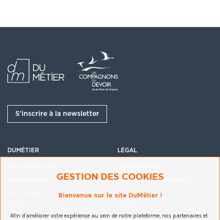
Participants
(2)
Inviter
Albane Devillard-Pr...
Administrateur
S’inscrire à la newsletter
Fabien Le Quellec
DUMÉTIER
LÉGAL
Qui sommes-nous ?
Charte utilisateur
Documents partagés
(1)
GESTION DES COOKIES
Nos partenaires
Politique de confidentialité
Nous soutenir
CGU
N92_février2023Veille institutionnelle.pdf
Bienvenue sur le site DuMétier !
Contact
Cookies
Afin d’améliorer votre expérience au sein de notre plateforme, nos partenaires et
Mentions légales