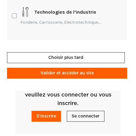
Technologies de l’industrie
Fonderie, Carrosserie, Electrotechnique,...
Merci Albane, je vais en prendre
connaissance avec attention.
Fabien Le Quellec
- Il y a 3 ans
Choisir plus tard
Valider et accéder au site
Pour laisser un commentaire,
veuillez vous connecter ou vous
inscrire.
S’inscrire
Se connecter