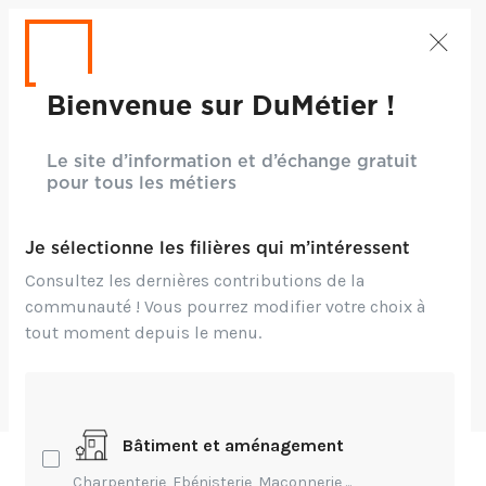
Fabien Le Quellec
- Il y a 3 ans
Bienvenue sur DuMétier !
Innovation,
Technique
Le site d’information et d’échange gratuit
pour tous les métiers
Que faut-il aller voir
absolument à
Je sélectionne les filières qui m’intéressent
Batimat ?
Consultez les dernières contributions de la
communauté ! Vous pourrez modifier votre choix à
tout moment depuis le menu.
Bonjour, je disposerai de peu de temps pour
visiter Batimat cette année et ne pourrai pas
tout voir. Merci de vos conseils.
Jocelyn GAC
- Il y a 3 ans
Bâtiment et aménagement
PUBLIC
Charpenterie, Ebénisterie, Maçonnerie,...