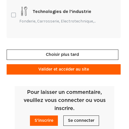
plusieurs sujets de conférences ont
retenu mon attention : - Économiser
Technologies de l’industrie
les ressources et valoriser les
Fonderie, Carrosserie, Electrotechnique,...
matériaux - "Panser" la ville : réparer
avant de refaire - La data : le nouveau
matériau de construction - RE2020 :
quel coût de construction ?
Charlotte Mazalérat
- Il y a 3 ans
Choisir plus tard
Valider et accéder au site
Pour laisser un commentaire,
veuillez vous connecter ou vous
inscrire.
S’inscrire
Se connecter