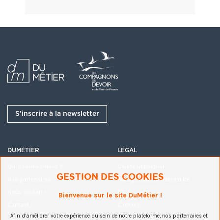
Participants
(10)
Inviter
S’inscrire à la newsletter
Camille Martin
Administrateur
Yann LE BIHAN
DUMÉTIER
LÉGAL
Qui sommes-nous ?
Charte utilisateur
Julien Lecarme
GESTION DES COOKIES
Nos partenaires
Politique de confidentialité
Clément Lelièvre
Nous soutenir
CGU
Bienvenue sur le site DuMétier !
Contact
Cookies
Fabien Le Quellec
Afin d’améliorer votre expérience au sein de notre plateforme, nos partenaires et
Mentions légales