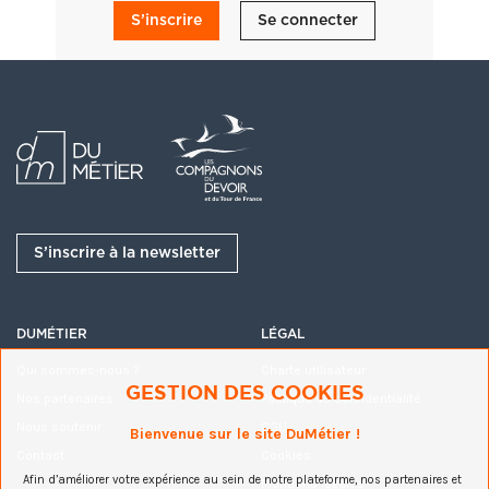
S’inscrire
Se connecter
S’inscrire à la newsletter
Participants
(2)
Inviter
Claudine BLASSEL
Administrateur
C
DUMÉTIER
LÉGAL
Qui sommes-nous ?
Charte utilisateur
Fabien Le Quellec
GESTION DES COOKIES
Nos partenaires
Politique de confidentialité
Nous soutenir
CGU
Bienvenue sur le site DuMétier !
Contact
Cookies
Afin d’améliorer votre expérience au sein de notre plateforme, nos partenaires et
Mentions légales