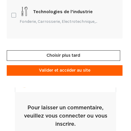
anciens.
https://www.forum-outils-anciens.com/t8035-pas-de-sujet-propre-a-l-herminette.htm?start=105
Technologies de l’industrie
Fabien Le Quellec
- Il y a 1 an
Fonderie, Carrosserie, Electrotechnique,...
Il est possible que ce soit une
Choisir plus tard
herminette
Fabien Le Quellec
- Il y a 1 an
Valider et accéder au site
Pour laisser un commentaire,
veuillez vous connecter ou vous
inscrire.