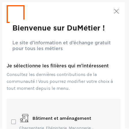
Bienvenue sur DuMétier !
Technique
Le site d’information et d’échange gratuit
pour tous les métiers
outil ancien
Je sélectionne les filières qui m’intéressent
J'ai un outil auquel je ne trouve pas de nom. Je
Consultez les dernières contributions de la
ne suis pas sûre qu'il soit pour la maçonnerie !
communauté ! Vous pourrez modifier votre choix à
Après maintes recherches, je me tourne vers
tout moment depuis le menu.
vous pour savoir si vous connaissez cet outil ?
Je ne vois pas où ajouter une PJ sur le site !
(photo de l'outil) Espérant une réponse de votre
part, je vous en remercie par avance,
Cordialement, Claudine Blassel
Bâtiment et aménagement
Charpenterie, Ebénisterie, Maçonnerie,...