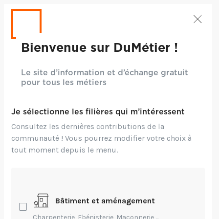
Bienvenue sur DuMétier !
Le site d’information et d’échange gratuit
pour tous les métiers
Je sélectionne les filières qui m’intéressent
Consultez les dernières contributions de la
communauté ! Vous pourrez modifier votre choix à
tout moment depuis le menu.
CRÉDITS : ©ADAM CUSTER - UNSPLASH
Création,
Technique,
Transmission
Bâtiment et aménagement
Un art hors norme
Charpenterie, Ebénisterie, Maçonnerie,...