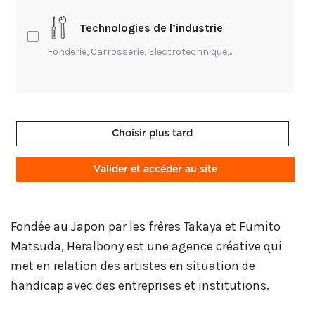
Peintures et dessins, principalement collectés à
Technologies de l’industrie
l’occasion du Heralbony Art Prize, entrent en
dialogue avec des vêtements, des objets du
Fonderie, Carrosserie, Electrotechnique,...
quotidien et du mobilier conçus à partir de ces
œuvres, en collaboration avec des entreprises.
Parmi les temps forts de l’exposition, la
Choisir plus tard
reconstitution de l’atelier de l’artiste Yukihito Okabe
propose aux visiteurs une immersion intime dans
Valider et accéder au site
son univers créatif singulier.
Fondée au Japon par les frères Takaya et Fumito
Matsuda, Heralbony est une agence créative qui
met en relation des artistes en situation de
handicap avec des entreprises et institutions.