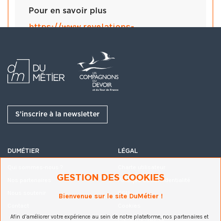
Pour en savoir plus
https://www.revelations-
grandpalais.com/
S’inscrire à la newsletter
DUMÉTIER
LÉGAL
Qui sommes-nous ?
Charte utilisateur
GESTION DES COOKIES
Nos partenaires
Politique de confidentialité
Nous soutenir
CGU
Bienvenue sur le site DuMétier !
Contact
Cookies
Afin d’améliorer votre expérience au sein de notre plateforme, nos partenaires et
Mentions légales