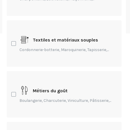
Révélations
19 mai 2027 - 23 mai 2027
Textiles et matériaux souples
Révélations - Biennale Internationale des
Cordonnerie-botterie, Maroquinerie, Tapisserie,...
Métiers d'Art et de la Création
Ce rendez-vous international est dédié à la
création, à l'artisanat d'art, aux savoir-faire et
s'adresse à tous publics.
Métiers du goût
Boulangerie, Charcuterie, Viniculture, Pâtisserie,...
Il vous permettra de rencontrer des acteurs du
secteur, des prescripteurs, des artisans d’art, des
manufactures d’art, des galeries d’art, des éditeurs