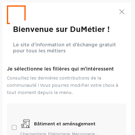
Bienvenue sur DuMétier !
Le site d’information et d’échange gratuit
pour tous les métiers
Je sélectionne les filières qui m’intéressent
Consultez les dernières contributions de la
communauté ! Vous pourrez modifier votre choix à
tout moment depuis le menu.
CRÉDITS : CC BY-NC-ND 2.0 - FRANCK VERVIAL
Bâtiment et aménagement
Création,
Innovation,
Technique
Charpenterie, Ebénisterie, Maçonnerie,...