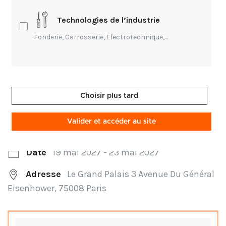
de tissus et d'assister à des conférences.
Technologies de l’industrie
Fonderie, Carrosserie, Electrotechnique,...
Organisateur
Ateliers d'Art de France
Choisir plus tard
Type
Salon
Valider et accéder au site
Accès
Payant
Date
19 mai 2027 - 23 mai 2027
Adresse
Le Grand Palais 3 Avenue Du Général
Eisenhower, 75008 Paris