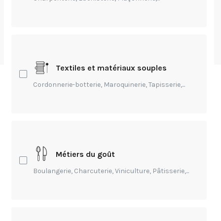
Journée Arômes
16 octobre 2025 - 16 octobre 2025
Textiles et matériaux souples
Cordonnerie-botterie, Maroquinerie, Tapisserie,...
Ce rendez-vous est destiné aux professionnels de la
filière. Il est dédié aux arômes.
Les principaux sujets traités lors de ce temps
d'échanges sont axés sur :
Métiers du goût
les tendances
Boulangerie, Charcuterie, Viniculture, Pâtisserie,...
la perception des consommateurs
la réglementation et l'authenticité
le sensoriel