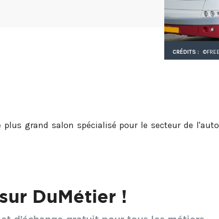
CRÉDITS :
©FREE
 plus grand salon spécialisé pour le secteur de l'aut
er des acteurs du secteur et des prescripteurs, découvri
atière de carrosseries et d'habitacles.
sur DuMétier !