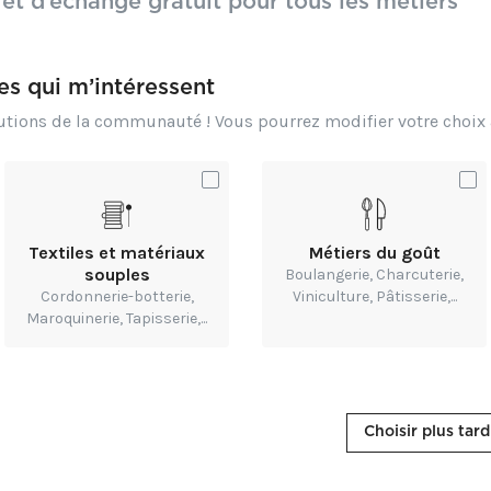
 et d’échange gratuit pour tous les métiers
res qui m’intéressent
butions de la communauté ! Vous pourrez modifier votre choi
 2026 - 04 décembre 2026
 Boulevard de l'Europe 69680 Chassieu
Textiles et matériaux
Métiers du goût
souples
Boulangerie, Charcuterie,
Cordonnerie-botterie,
Viniculture, Pâtisserie,...
r plus
Maroquinerie, Tapisserie,...
-expo.com/fr/
Choisir plus tard