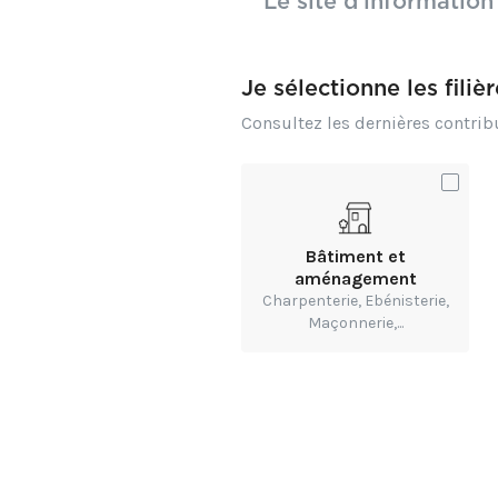
Le site d’information
Organisateur
Type
Salon
Je sélectionne les filiè
Accès
Gratuit
Consultez les dernières contri
Date
01 décembre
Adresse
Eurexpo
Bâtiment et
aménagement
Charpenterie, Ebénisterie,
Pour en savoi
Maçonnerie,...
https://autocar