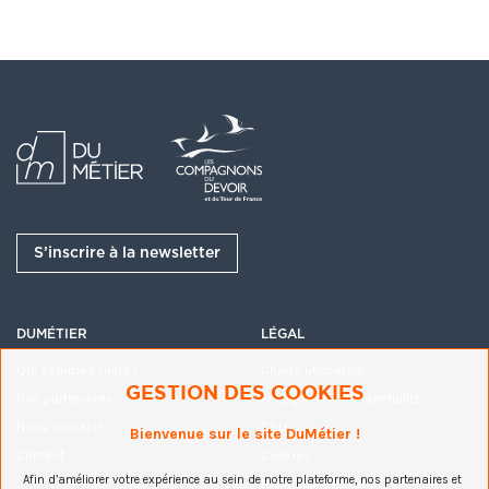
S’inscrire à la newsletter
DUMÉTIER
LÉGAL
Qui sommes-nous ?
Charte utilisateur
GESTION DES COOKIES
Nos partenaires
Politique de confidentialité
Nous soutenir
CGU
Bienvenue sur le site DuMétier !
Contact
Cookies
Afin d’améliorer votre expérience au sein de notre plateforme, nos partenaires et
Mentions légales