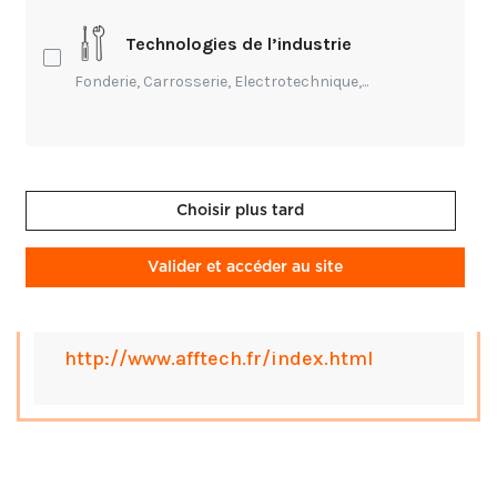
Type
Salon
Technologies de l’industrie
Fonderie, Carrosserie, Electrotechnique,...
Accès
Gratuit
Date
14 avril 2027 - 16 avril 2027
Adresse
Auxerrexpo Avenue des Plaines de
l'Yonne 89000 Auxerre
Choisir plus tard
Valider et accéder au site
Pour en savoir plus
http://www.afftech.fr/index.html